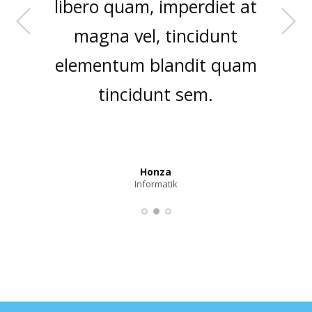
libero quam, imperdiet at
magna vel, tincidunt
elementum blandit quam
tincidunt sem.
Honza
Petra
Jana
Finanční poradce
Informatik
Účetní